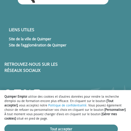
LIENS UTILES
Site de la ville de Quimper
Site de l’agglomération de Quimper
RETROUVEZ-NOUS SUR LES
RÉSEAUX SOCIAUX
Lien vers notre page Facebook
Lien vers notre page LinkedIn
Lien vers notre page Twitter
Lien vers notre page Inst
Lien vers notre page Y
Quimper Emploi
utilise des cookies et d'autres données pour rendre la recherche
d'emploi ou de formation encore plus efficace. En cliquant sur le bouton
[Tout
accepter]
, vous acceptez notre
Politique de confidentialité
. Vous pouvez également
choisir de refuser ou personnaliser vos choix en cliquant sur le bouton
[Personnaliser]
.
À tout moment vous pouvez changer d'avis en cliquant sur le bouton
[Gérer mes
Gérer mes cookies
Mentions légales
-
-
cookies]
situé en pied de page.
Conditions générales d'utilisation
Politique de confidentialité
Nous
-
-
contacter
- © 2026
SmartForum
Tout accepter