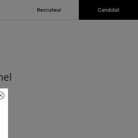
Recruteur
Candidat
nel
nce
us