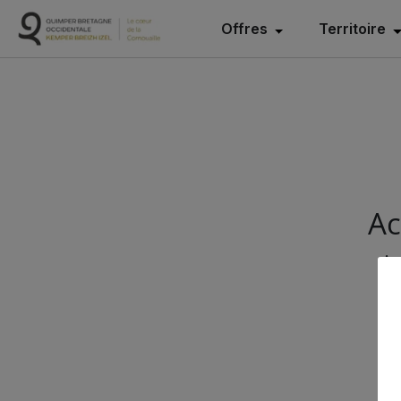
Offres
Territoire
Ac
Ac
p