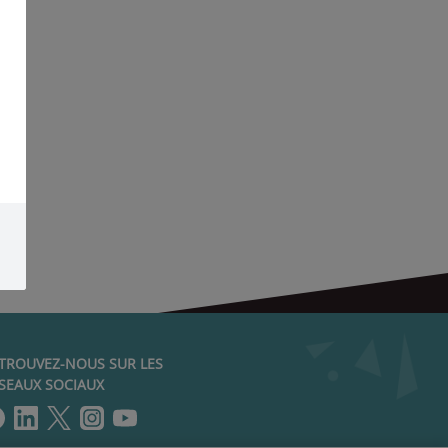
TROUVEZ-NOUS SUR LES
SEAUX SOCIAUX
Lien vers notre page Facebook
Lien vers notre page LinkedIn
Lien vers notre page Twitter
Lien vers notre page Instag
Lien vers notre page Yout