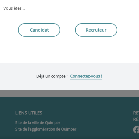
Vous êtes ...
Candidat
Recruteur
Déjà un compte ?
Connectez-vous !
LIENS UTILES
RE
RÉ
Site de la ville de Quimper
Site de l’agglomération de Quimper