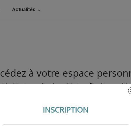
Actualités
cédez à votre espace person
cédez à toutes nos fonctionnalités et profitez d'une expérie
ersonnalisée et simplifiée sur votre espace personnel en vo
connectant ou en créant un compte.
INSCRIPTION
S'INSCRIRE
SE CONNECTER